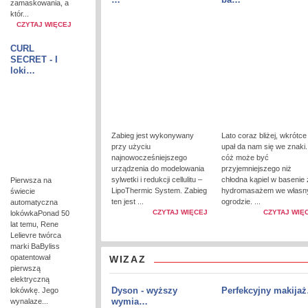
zamaskowania, a
któr...
CZYTAJ WIĘCEJ
CURL
SECRET - I
loki…
Zabieg jest wykonywany
Lato coraz bliżej, wkrótce
przy użyciu
upał da nam się we znaki.
najnowocześniejszego
cóż może być
urządzenia do modelowania
przyjemniejszego niż
sylwetki i redukcji cellulitu –
chłodna kąpiel w basenie 
Pierwsza na
LipoThermic System. Zabieg
hydromasażem we włas
świecie
ten jest ...
ogrodzie. ...
automatyczna
CZYTAJ WIĘCEJ
CZYTAJ WIĘ
lokówkaPonad 50
lat temu, Rene
Lelievre twórca
marki BaByliss
opatentował
WIZAZ
pierwszą
elektryczną
Dyson - wyższy
Perfekcyjny makija
lokówkę. Jego
wymia…
wynalaze...