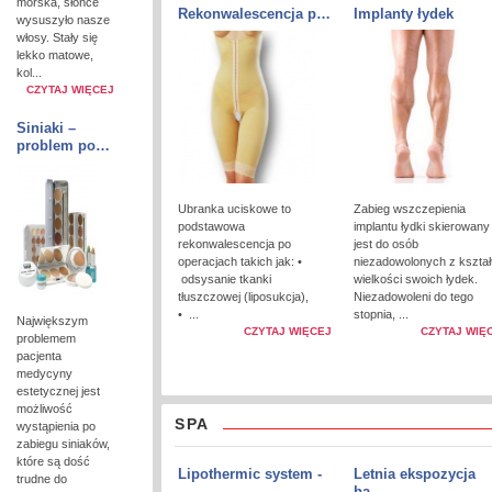
morska, słońce
Rekonwalescencja p…
Implanty łydek
wysuszyło nasze
włosy. Stały się
lekko matowe,
kol...
CZYTAJ WIĘCEJ
Siniaki –
problem po…
Ubranka uciskowe to
Zabieg wszczepienia
podstawowa
implantu łydki skierowany
rekonwalescencja po
jest do osób
operacjach takich jak: •
niezadowolonych z kształt
odsysanie tkanki
wielkości swoich łydek.
tłuszczowej (liposukcja),
Niezadowoleni do tego
• ...
stopnia, ...
Największym
CZYTAJ WIĘCEJ
CZYTAJ WIĘ
problemem
pacjenta
medycyny
estetycznej jest
możliwość
SPA
wystąpienia po
zabiegu siniaków,
które są dość
Lipothermic system -
Letnia ekspozycja
trudne do
…
ba…