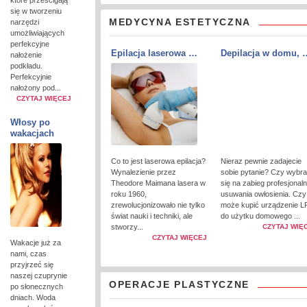
które prześcigają
się w tworzeniu
MEDYCYNA ESTETYCZNA
narzędzi
umożliwiających
perfekcyjne
Epilacja laserowa …
Depilacja w domu, 
nałożenie
podkładu.
Perfekcyjnie
nałożony pod...
CZYTAJ WIĘCEJ
Włosy po
wakacjach
Co to jest laserowa epilacja?
Nieraz pewnie zadajecie
Wynalezienie przez
sobie pytanie? Czy wybr
Theodore Maimana lasera w
się na zabieg profesjonal
roku 1960,
usuwania owłosienia. Czy
zrewolucjonizowało nie tylko
może kupić urządzenie L
świat nauki i techniki, ale
do użytku domowego ...
stworzy...
CZYTAJ WIĘ
CZYTAJ WIĘCEJ
Wakacje już za
nami, czas
przyjrzeć się
naszej czuprynie
OPERACJE PLASTYCZNE
po słonecznych
dniach. Woda