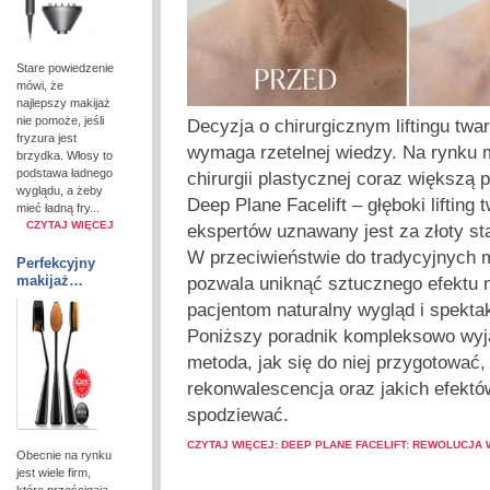
Stare powiedzenie
mówi, że
najlepszy makijaż
nie pomoże, jeśli
Decyzja o chirurgicznym liftingu twar
fryzura jest
wymaga rzetelnej wiedzy. Na rynku 
brzydka. Włosy to
podstawa ładnego
chirurgii plastycznej coraz większą 
wyglądu, a żeby
Deep Plane Facelift – głęboki lifting 
mieć ładną fry...
CZYTAJ WIĘCEJ
ekspertów uznawany jest za złoty s
W przeciwieństwie do tradycyjnych m
Perfekcyjny
makijaż…
pozwala uniknąć sztucznego efektu n
pacjentom naturalny wygląd i spektak
Poniższy poradnik kompleksowo wyjaś
metoda, jak się do niej przygotować,
rekonwalescencja oraz jakich efekt
spodziewać.
CZYTAJ WIĘCEJ: DEEP PLANE FACELIFT: REWOLUCJA 
Obecnie na rynku
jest wiele firm,