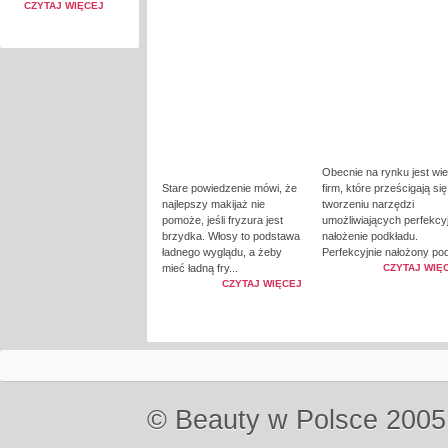
CZYTAJ WIĘCEJ
Obecnie na rynku jest wie
Stare powiedzenie mówi, że
firm, które prześcigają si
najlepszy makijaż nie
tworzeniu narzędzi
pomoże, jeśli fryzura jest
umożliwiających perfekcy
brzydka. Włosy to podstawa
nałożenie podkładu.
ładnego wyglądu, a żeby
Perfekcyjnie nałożony pod
mieć ładną fry...
CZYTAJ WIĘ
CZYTAJ WIĘCEJ
© Beauty w Polsce 2005