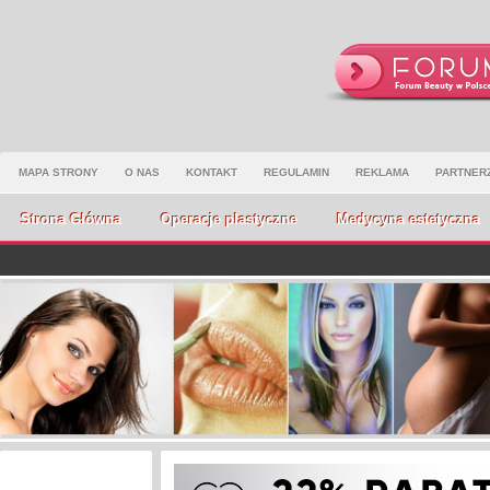
MAPA STRONY
O NAS
KONTAKT
REGULAMIN
REKLAMA
PARTNER
Strona Główna
Operacje plastyczne
Medycyna estetyczna
Wydarzenia